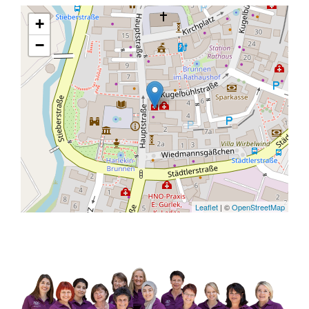
+
−
Leaflet
| ©
OpenStreetMap